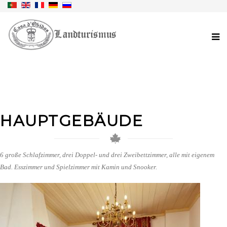
HAUPTGEBÄUDE
6 große Schlafzimmer, drei Doppel- und drei Zweibettzimmer, alle mit eigenem
Bad. Esszimmer und Spielzimmer mit Kamin und Snooker.