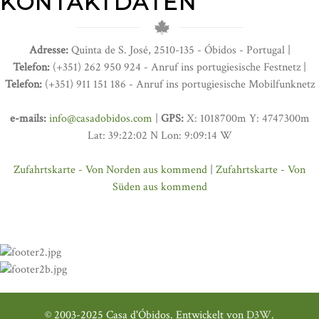
KONTAKTDATEN
Adresse:
Quinta de S. José, 2510-135 - Óbidos - Portugal |
Telefon:
(+351) 262 950 924 - Anruf ins portugiesische Festnetz |
Telefon:
(+351) 911 151 186 - Anruf ins portugiesische Mobilfunknetz
e-mails:
info@casadobidos.com
|
GPS:
X: 1018700m Y: 4747300m
Lat: 39:22:02 N Lon: 9:09:14 W
Zufahrtskarte - Von Norden aus kommend
|
Zufahrtskarte - Von
Süden aus kommend
© 2003-2025 Casa d'Óbidos. Entwickelt von
D3W
.