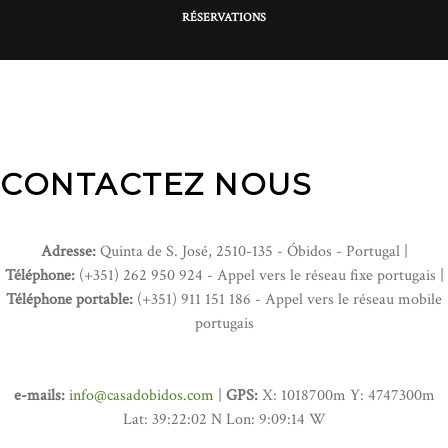
RÉSERVATIONS
CONTACTEZ NOUS
Adresse:
Quinta de S. José, 2510-135 - Óbidos - Portugal |
Téléphone:
(+351) 262 950 924 - Appel vers le réseau fixe portugais |
Téléphone portable:
(+351) 911 151 186 - Appel vers le réseau mobile
portugais
e-mails:
info@casadobidos.com
|
GPS:
X: 1018700m Y: 4747300m
Lat: 39:22:02 N Lon: 9:09:14 W